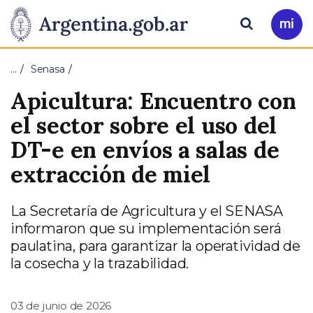
Pasar al contenido principal
Presidencia
Buscar
Ir
a
de
Mi
…
Senasa
Arg
la
Apicultura: Encuentro con
Nación
el sector sobre el uso del
DT-e en envíos a salas de
extracción de miel
La Secretaría de Agricultura y el SENASA
informaron que su implementación será
paulatina, para garantizar la operatividad de
la cosecha y la trazabilidad.
03 de junio de 2026