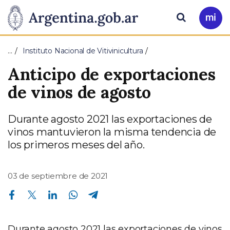
Pasar al contenido principal
Presidencia
Buscar
Ir
a
de
Mi
…
Instituto Nacional de Vitivinicultura
Arg
la
Anticipo de exportaciones
Nación
de vinos de agosto
Durante agosto 2021 las exportaciones de
vinos mantuvieron la misma tendencia de
los primeros meses del año.
03 de septiembre de 2021
Compartir en Facebook
Compartir en Twitter
Compartir en Linkedin
Compartir en Whatsapp
Compartir en Telegram
Durante agosto 2021 las exportaciones de vinos