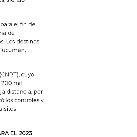
ara el fin de
ema de
s. Los destinos
, Tucumán,
 (CNRT), cuyo
e 200 mil
ga distancia, por
ó los controles y
uisitos
RA EL 2023