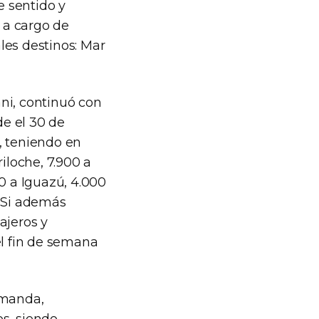
e sentido y
 a cargo de
les destinos: Mar
ni, continuó con
de el 30 de
, teniendo en
iloche, 7.900 a
0 a Iguazú, 4.000
. Si además
ajeros y
el fin de semana
emanda,
s, siendo