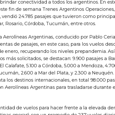
 brindar conectividad a todos los argentinos. En est
ste fin de semana Trenes Argentinos Operaciones,
, vendió 24.785 pasajes que tuvieron como principa
ar, Rosario, Córdoba, Tucumán, entre otros.
a Aerolíneas Argentinas, conducido por Pablo Ceria
ventas de pasajes, en este caso, para los vuelos des
de enero, recuperando los niveles prepandemia. Así
os más solicitados, se destacan: 9.900 pasajes a Bar
El Calafate, 5.100 a Córdoba, 5.000 a Mendoza, 4.70
 Tucumán, 2.600 a Mar del Plata, y 2.300 a Neuquén
 los destinos internacionales, en total 98.000 pas
on Aerolíneas Argentinas para trasladarse durante 
antidad de vuelos para hacer frente a la elevada d
tinas operará con un promedio de 237 vuelos diario