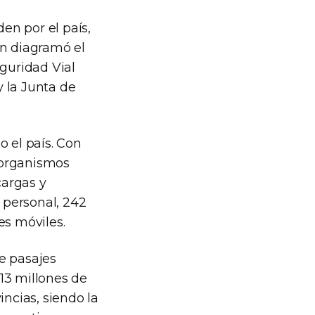
den por el país,
ón diagramó el
eguridad Vial
 la Junta de
o el país. Con
s organismos
cargas y
l personal, 242
es móviles.
e pasajes
13 millones de
incias, siendo la