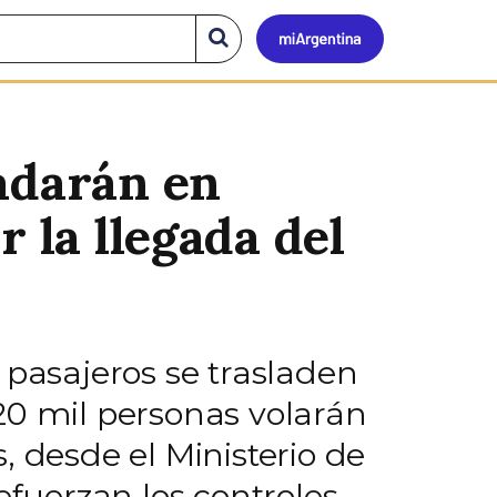
Mi
Buscar
en
el
Argen
sitio
ladarán en
 la llegada del
 pasajeros se trasladen
 120 mil personas volarán
, desde el Ministerio de
efuerzan los controles