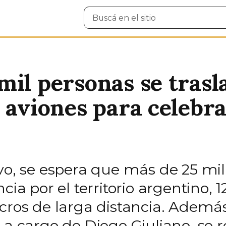
Buscar
en
el
sitio
mil personas se tras
 aviones para celebrar
vo, se espera que más de 25 mil
cia por el territorio argentino,
cros de larga distancia. Además
 a cargo de Diego Giuliano, se r