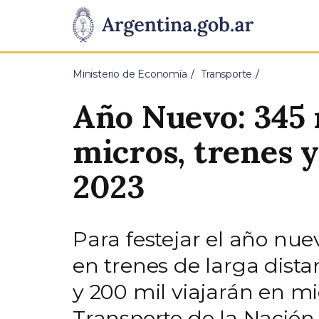
Pasar al contenido principal
Presidencia
de
Ministerio de Economía
Transporte
la
Año Nuevo: 345 
Nación
micros, trenes y
2023
Para festejar el año nue
en trenes de larga distan
y 200 mil viajarán en mi
Transporte de la Nación,