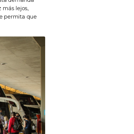
esta demanda
z más lejos,
ue permita que