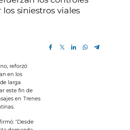
los siniestros viales
Compartir en Facebook
Compartir en Twitter
Compartir en Linkedin
Compartir en Whatsapp
Compartir en Telegram
no, reforzó
dan en los
 de larga
ar este fin de
asajes en Trenes
tinas.
afirmó: “Desde