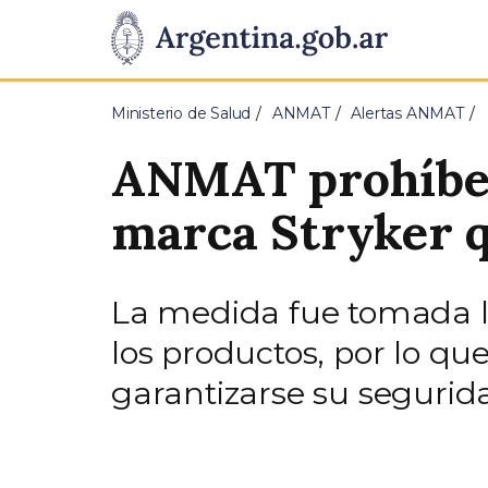
Pasar al contenido principal
Presidencia
de
Ministerio de Salud
ANMAT
Alertas ANMAT
la
ANMAT prohíbe 
Nación
marca Stryker q
La medida fue tomada lu
los productos, por lo q
garantizarse su segurid