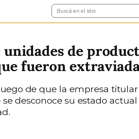
Buscar
en
el
sitio
unidades de producto
ue fueron extraviad
ego de que la empresa titular n
ue se desconoce su estado actua
ad.