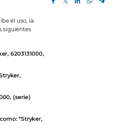
íbe el uso, la
as siguientes
ker, 6203131000,
Stryker,
000, (serie)
 como: "Stryker,