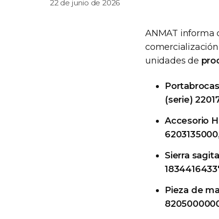
22 de junio de 2026
ANMAT informa q
comercialización 
unidades de
pro
Portabrocas 
(serie) 22017
Accesorio H
6203135000, 
Sierra sagit
1834416433"
Pieza de man
8205000000,