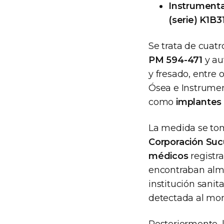
Instrumental
(serie) K1B3
Se trata de cuat
PM 594-471
y au
y fresado, entre 
Ósea e Instrumen
como
implantes 
La medida se tom
Corporación Suc
médicos
registra
encontraban alm
institución sani
detectada al mom