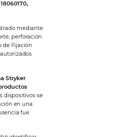
, 18060170,
istrado mediante
rte, perforación
 de Fijación
autorizados
ma Stryker
 productos
s dispositivos se
ación en una
usencia fue