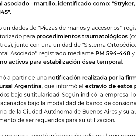
 asociado - martillo, identificado como: "Stryker
145".
ro unidades de "Piezas de manos y accesorios", reg
torizado para
procedimientos traumatológicos
(co
otros), junto con una unidad de "Sistema Ortopédico
tal Asociado", registrado mediante
PM 594-448
y 
no activos para estabilización ósea temporal.
ó a partir de una
notificación realizada por la fir
ursal Argentina
, que informó el
extravío de estos
dos bajo su titularidad. Según indicó la empresa, lo
acenados bajo la modalidad de banco de consign
taria de la Ciudad Autónoma de Buenos Aires y su a
ento de ser requeridos para su utilización.