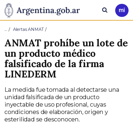
Pasar al contenido principal
Presidencia
Buscar
Ir
a
de
Mi
…
Alertas ANMAT
Arg
la
ANMAT prohíbe un lote de
Nación
un producto médico
falsificado de la firma
LINEDERM
La medida fue tomada al detectarse una
unidad falsificada de un producto
inyectable de uso profesional, cuyas
condiciones de elaboración, origen y
esterilidad se desconocen.