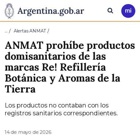
Pasar al contenido principal
Presidencia
Buscar
Ir
a
de
Mi
…
Alertas ANMAT
Arg
la
ANMAT prohíbe productos
Nación
domisanitarios de las
marcas Re! Refillería
Botánica y Aromas de la
Tierra
Los productos no contaban con los
registros sanitarios correspondientes.
14 de mayo de 2026