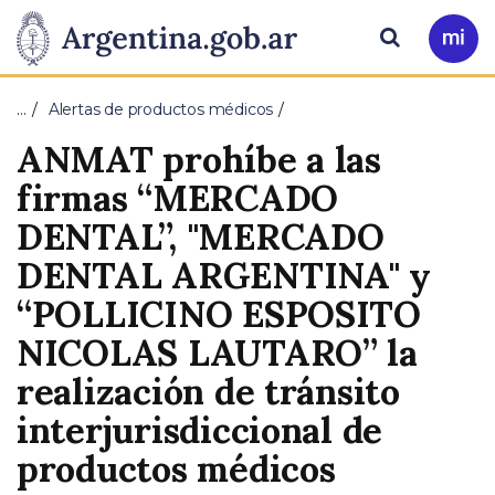
Pasar al contenido principal
Presidencia
Buscar
Ir
a
de
Mi
…
Alertas de productos médicos
Arg
la
ANMAT prohíbe a las
Nación
firmas “MERCADO
DENTAL”, "MERCADO
DENTAL ARGENTINA" y
“POLLICINO ESPOSITO
NICOLAS LAUTARO” la
realización de tránsito
interjurisdiccional de
productos médicos