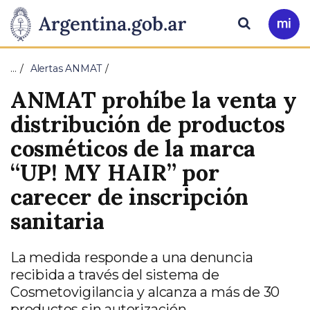
Pasar al contenido principal
Presidencia
Buscar
Ir
a
de
Mi
…
Alertas ANMAT
Arg
la
ANMAT prohíbe la venta y
Nación
distribución de productos
cosméticos de la marca
“UP! MY HAIR” por
carecer de inscripción
sanitaria
La medida responde a una denuncia
recibida a través del sistema de
Cosmetovigilancia y alcanza a más de 30
productos sin autorización.