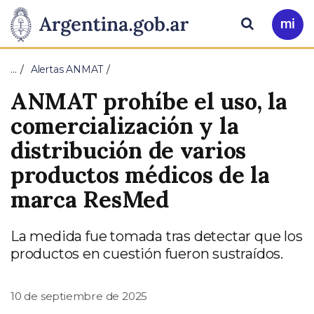
Pasar al contenido principal
Presidencia
Buscar
Ir
a
de
Mi
…
Alertas ANMAT
Arg
la
ANMAT prohíbe el uso, la
Nación
comercialización y la
distribución de varios
productos médicos de la
marca ResMed
La medida fue tomada tras detectar que los
productos en cuestión fueron sustraídos.
10 de septiembre de 2025