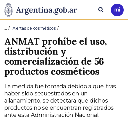
Pasar al contenido principal
Presidencia
Buscar
Ir
a
de
Mi
…
Alertas de cosméticos
Arg
la
ANMAT prohíbe el uso,
Nación
distribución y
comercialización de 56
productos cosméticos
La medida fue tomada debido a que, tras
haber sido secuestrados en un
allanamiento, se detectara que dichos
productos no se encuentran registrados
ante esta Administración Nacional.