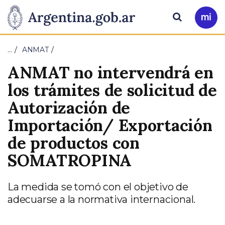
Pasar al contenido principal
Presidencia
Buscar
Ir
a
de
Mi
…
ANMAT
Arg
la
ANMAT no intervendrá en
Nación
los trámites de solicitud de
Autorización de
Importación/ Exportación
de productos con
SOMATROPINA
La medida se tomó con el objetivo de
adecuarse a la normativa internacional.