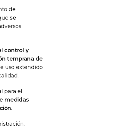
nto de
 que
se
adversos
l control y
ón temprana de
de uso extendido
calidad.
l para el
e medidas
ación
.
istración.