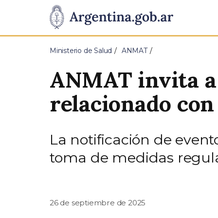
Pasar al contenido principal
Presidencia
de
Ministerio de Salud
ANMAT
la
ANMAT invita a 
Nación
relacionado con
La notificación de evento
toma de medidas regulat
26 de septiembre de 2025