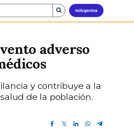
Mi
Buscar
en
el
Argen
sitio
evento adverso
 médicos
ilancia y contribuye a la
salud de la población.
Compartir en Facebook
Compartir en Twitter
Compartir en Linkedin
Compartir en Whatsapp
Compartir en Telegram