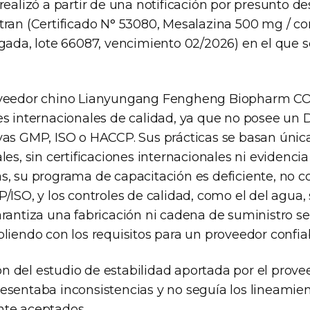
realizó a partir de una notificación por presunto de
tran (Certificado N° 53080, Mesalazina 500 mg / 
ngada, lote 66087, vencimiento 02/2026) en el que s
oveedor chino Lianyungang Fengheng Biopharm C
es internacionales de calidad, ya que no posee un D
vas GMP, ISO o HACCP. Sus prácticas se basan úni
les, sin certificaciones internacionales ni evidencia
s, su programa de capacitación es deficiente, no 
/ISO, y los controles de calidad, como el del agua
arantiza una fabricación ni cadena de suministro s
liendo con los requisitos para un proveedor confia
 del estudio de estabilidad aportada por el prove
esentaba inconsistencias y no seguía los lineamien
nte aceptados.