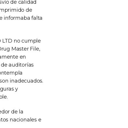
svío de calidad
comprimido de
e informaba falta
O LTD no cumple
rug Master File,
camente en
 de auditorías
contempla
, son inadecuados.
eguras y
ble.
edor de la
tos nacionales e