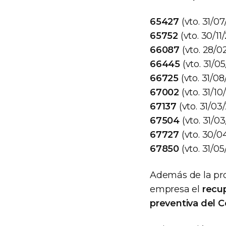
65427
(vto. 31/0
65752
(vto. 30/11
66087
(vto. 28/
66445
(vto. 31/0
66725
(vto. 31/0
67002
(vto. 31/10
67137
(vto. 31/03
67504
(vto. 31/0
67727
(vto. 30/0
67850
(vto. 31/0
Además de la proh
empresa el
recu
preventiva del C