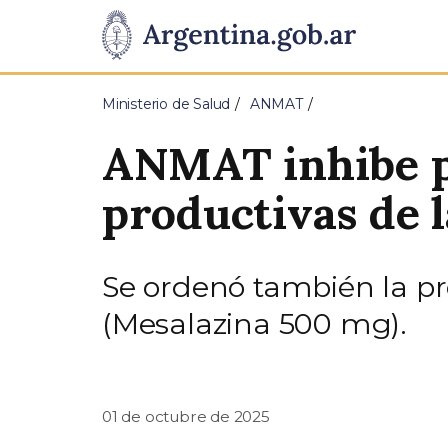
Pasar al contenido principal
Presidencia
de
Ministerio de Salud
ANMAT
la
ANMAT inhibe p
Nación
productivas de
Se ordenó también la pr
(Mesalazina 500 mg).
01 de octubre de 2025