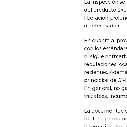
La inspección se 
del producto Exo
liberación prolo
de efectividad.
En cuanto al pr
con los estándar
ni sigue normati
regulaciones loca
recientes. Ademá
principios de GMP
En general, no g
trazables, incump
La documentación
materia prima pr
internacionalme