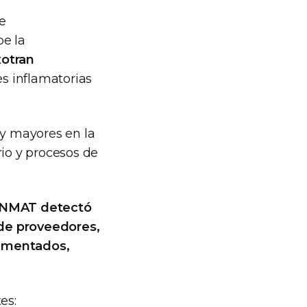
e
be la
xotran
s inflamatorias
 y mayores en la
rio y procesos de
NMAT detectó
n de proveedores,
cumentados,
es: