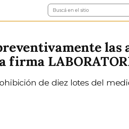
Buscar
en
el
sitio
reventivamente las a
 la firma LABORATO
ohibición de diez lotes del me