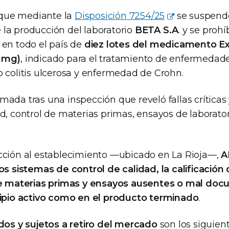
que mediante la
Disposición 7254/25
se suspend
la producción del laboratorio
BETA S.A
. y se prohí
 en todo el país de
diez lotes del medicamento E
 mg)
, indicado para el tratamiento de enfermedade
o colitis ulcerosa y enfermedad de Crohn.
mada tras una inspección que reveló fallas críticas
d, control de materias primas, ensayos de laborato
cción al establecimiento —ubicado en La Rioja—,
A
los sistemas de control de calidad, la calificació
 de materias primas y ensayos ausentes o mal do
cipio activo como en el producto terminado
.
idos y sujetos a retiro del mercado
son los siguient