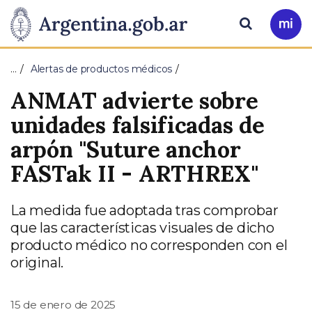
Pasar al contenido principal
Presidencia
Buscar
Ir
a
de
Mi
…
Alertas de productos médicos
Arg
la
ANMAT advierte sobre
Nación
unidades falsificadas de
arpón "Suture anchor
FASTak II - ARTHREX"
La medida fue adoptada tras comprobar
que las características visuales de dicho
producto médico no corresponden con el
original.
15 de enero de 2025