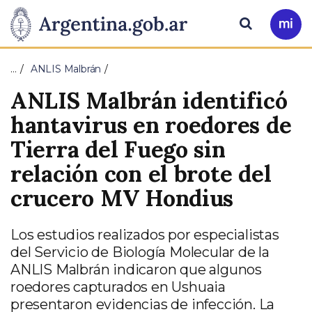
Pasar al contenido principal
Presidencia
Buscar
Ir
a
de
Mi
…
ANLIS Malbrán
Arg
la
ANLIS Malbrán identificó
Nación
hantavirus en roedores de
Tierra del Fuego sin
relación con el brote del
crucero MV Hondius
Los estudios realizados por especialistas
del Servicio de Biología Molecular de la
ANLIS Malbrán indicaron que algunos
roedores capturados en Ushuaia
presentaron evidencias de infección. La