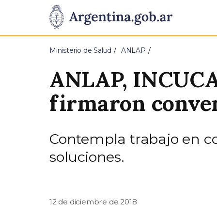
Pasar al contenido principal
Presidencia
de
Ministerio de Salud
ANLAP
la
ANLAP, INCUCAI
Nación
firmaron conven
Contempla trabajo en co
soluciones.
12 de diciembre de 2018