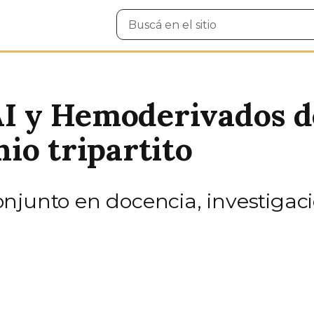
Buscar
en
el
sitio
 y Hemoderivados d
io tripartito
njunto en docencia, investigaci