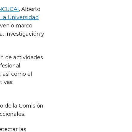
NCUCAI
, Alberto
 la Universidad
nvenio marco
a, investigación y
ón de actividades
fesional,
; así como el
tivas;
ño de la Comisión
ccionales.
etectar las