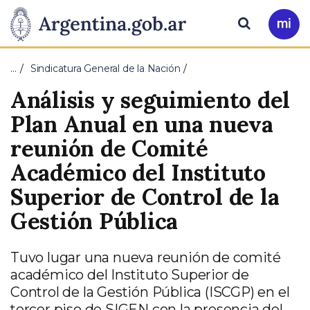
Pasar al contenido principal
Presidencia
Buscar
Ir
a
de
Mi
…
Sindicatura General de la Nación
Arg
la
Análisis y seguimiento del
Nación
Plan Anual en una nueva
reunión de Comité
Académico del Instituto
Superior de Control de la
Gestión Pública
Tuvo lugar una nueva reunión de comité
académico del Instituto Superior de
Control de la Gestión Pública (ISCGP) en el
tercer piso de SIGEN con la presencia del