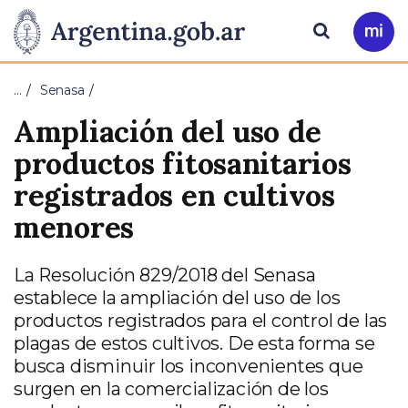
Pasar al contenido principal
Presidencia
Buscar
Ir
a
de
Mi
…
Senasa
Arg
la
Ampliación del uso de
Nación
productos fitosanitarios
registrados en cultivos
menores
La Resolución 829/2018 del Senasa
establece la ampliación del uso de los
productos registrados para el control de las
plagas de estos cultivos. De esta forma se
busca disminuir los inconvenientes que
surgen en la comercialización de los