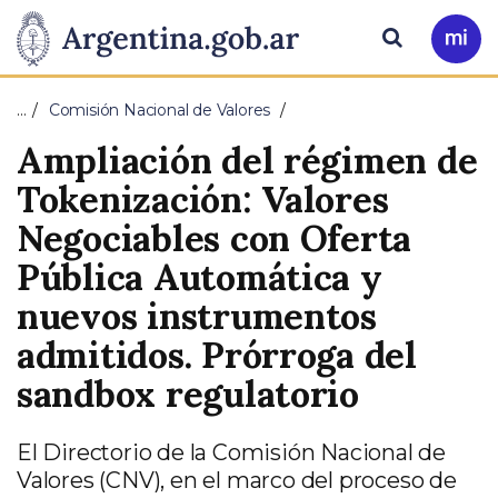
Pasar al contenido principal
Presidencia
Buscar
Ir
a
de
Mi
…
Comisión Nacional de Valores
Arg
la
Ampliación del régimen de
Nación
Tokenización: Valores
Negociables con Oferta
Pública Automática y
nuevos instrumentos
admitidos. Prórroga del
sandbox regulatorio
El Directorio de la Comisión Nacional de
Valores (CNV), en el marco del proceso de