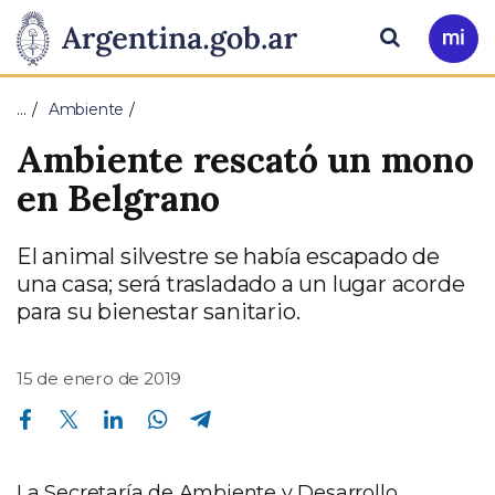
Pasar al contenido principal
Presidencia
Buscar
Ir
a
de
Mi
…
Ambiente
Arg
la
Ambiente rescató un mono
Nación
en Belgrano
El animal silvestre se había escapado de
una casa; será trasladado a un lugar acorde
para su bienestar sanitario.
15 de enero de 2019
Compartir en Facebook
Compartir en Twitter
Compartir en Linkedin
Compartir en Whatsapp
Compartir en Telegram
La Secretaría de Ambiente y Desarrollo