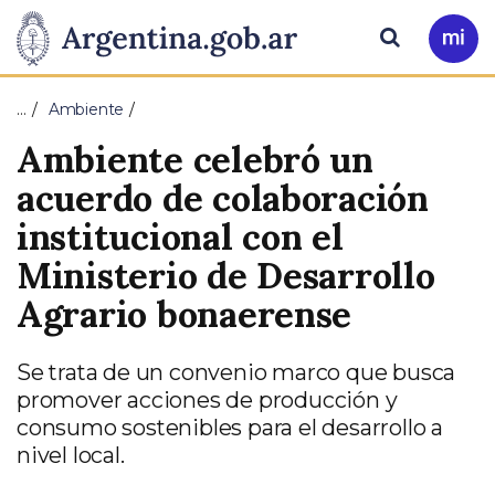
Pasar al contenido principal
Presidencia
Buscar
Ir
a
de
Mi
…
Ambiente
Arg
la
Ambiente celebró un
Nación
acuerdo de colaboración
institucional con el
Ministerio de Desarrollo
Agrario bonaerense
Se trata de un convenio marco que busca
promover acciones de producción y
consumo sostenibles para el desarrollo a
nivel local.