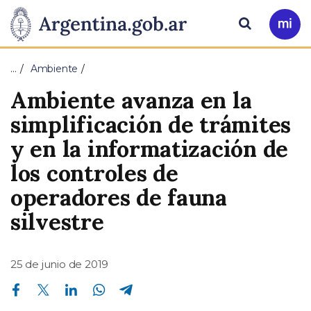
Pasar al contenido principal
Presidencia
Buscar
Ir
a
de
Mi
…
Ambiente
Arg
la
Ambiente avanza en la
Nación
simplificación de trámites
y en la informatización de
los controles de
operadores de fauna
silvestre
25 de junio de 2019
Compartir en Facebook
Compartir en Twitter
Compartir en Linkedin
Compartir en Whatsapp
Compartir en Telegram