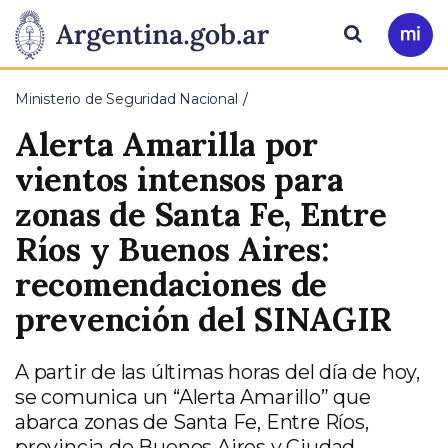
Pasar al contenido principal
Presidencia
Buscar
Ir
a
de
Mi
Ministerio de Seguridad Nacional
Arg
la
Alerta Amarilla por
Nación
vientos intensos para
zonas de Santa Fe, Entre
Ríos y Buenos Aires:
recomendaciones de
prevención del SINAGIR
A partir de las últimas horas del día de hoy,
se comunica un “Alerta Amarillo” que
abarca zonas de Santa Fe, Entre Ríos,
provincia de Buenos Aires y Ciudad