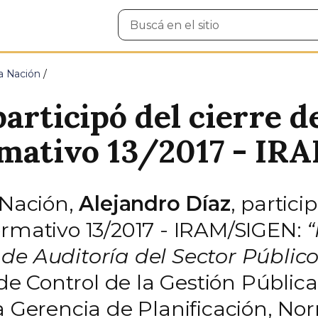
Buscar
en
el
sitio
la Nación
articipó del cierre d
rmativo 13/2017 - I
 Nación,
Alejandro Díaz
, partici
ormativo 13/2017 - IRAM/SIGEN:
“
de Auditoría del Sector Públic
 de Control de la Gestión Públic
a Gerencia de Planificación, Nor