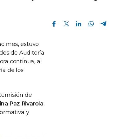
Compartir en Facebook
Compartir en Twitter
Compartir en Linkedin
Compartir en Whatsapp
Compartir en Telegram
smo mes, estuvo
ades de Auditoría
ora continua, al
ía de los
 Comisión de
ina Paz Rivarola
,
Normativa y