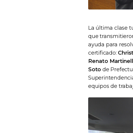
La última clase t
que transmitieron
ayuda para resol
certificado:
Chris
Renato Martinell
Soto
de Prefectu
Superintendencia
equipos de trabaj