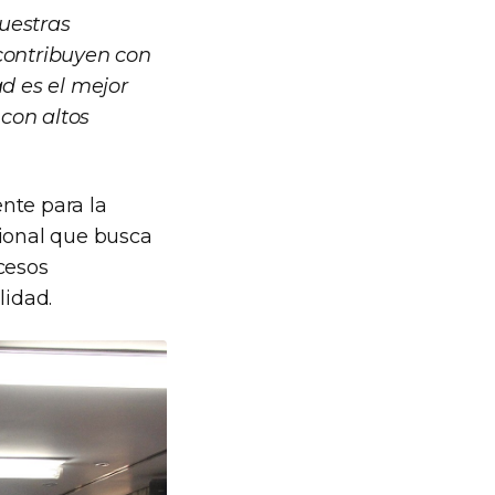
uestras
 contribuyen con
ad es el mejor
con altos
nte para la
cional que busca
cesos
lidad.