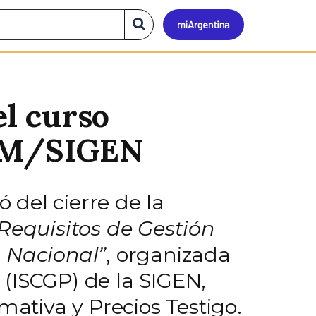
Mi
Buscar
en
el
Argen
sitio
el curso
RAM/SIGEN
pó del cierre de la
Requisitos de Gestión
o Nacional”
, organizada
a (ISCGP) de la SIGEN,
mativa y Precios Testigo.