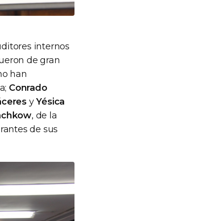
uditores internos
fueron de gran
 no han
a;
Conrado
áceres
y
Yésica
achkow
, de la
rantes de sus