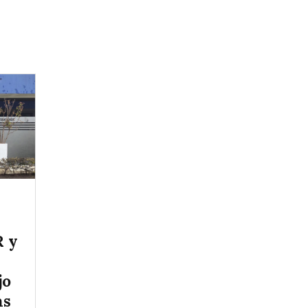
R y
jo
as