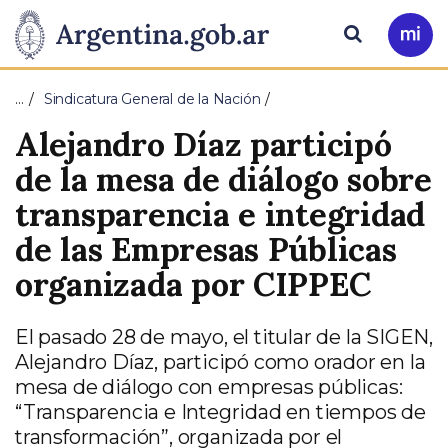
Pasar al contenido principal
Presidencia
Buscar
Ir
a
de
Mi
…
Sindicatura General de la Nación
Arg
la
Alejandro Díaz participó
Nación
de la mesa de diálogo sobre
transparencia e integridad
de las Empresas Públicas
organizada por CIPPEC
El pasado 28 de mayo, el titular de la SIGEN,
Alejandro Díaz, participó como orador en la
mesa de diálogo con empresas públicas:
“Transparencia e Integridad en tiempos de
transformación”, organizada por el