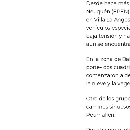
Desde hace más d
Neuquén (EPEN) t
en Villa La Ango
vehículos especia
baja tensión y hab
aún se encuentra
En la zona de B
porte- dos cuadri
comenzaron a des
la nieve y la vege
Otro de los grupo
caminos sinuosos
Peumallén.