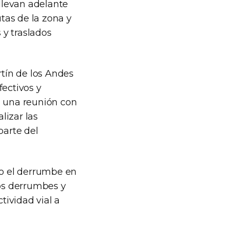
 llevan adelante
utas de la zona y
 y traslados
rtín de los Andes
fectivos y
n una reunión con
lizar las
parte del
jo el derrumbe en
ros derrumbes y
tividad vial a