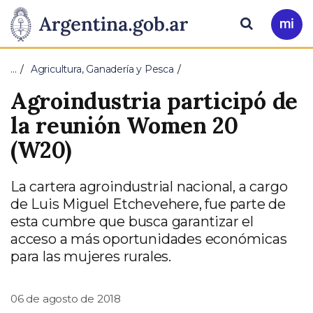
Pasar al contenido principal
Presidencia
Buscar
Ir
a
de
Mi
…
Agricultura, Ganadería y Pesca
Arg
la
Agroindustria participó de
Nación
la reunión Women 20
(W20)
La cartera agroindustrial nacional, a cargo
de Luis Miguel Etchevehere, fue parte de
esta cumbre que busca garantizar el
acceso a más oportunidades económicas
para las mujeres rurales.
06 de agosto de 2018