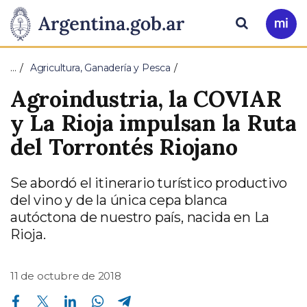
Pasar al contenido principal
Presidencia
Buscar
Ir
a
de
Mi
…
Agricultura, Ganadería y Pesca
Arg
la
Agroindustria, la COVIAR
Nación
y La Rioja impulsan la Ruta
del Torrontés Riojano
Se abordó el itinerario turístico productivo
del vino y de la única cepa blanca
autóctona de nuestro país, nacida en La
Rioja.
11 de octubre de 2018
Compartir en Facebook
Compartir en Twitter
Compartir en Linkedin
Compartir en Whatsapp
Compartir en Telegram