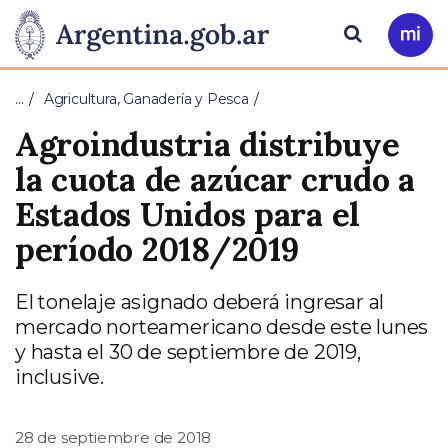
Pasar al contenido principal
Presidencia
Buscar
Ir
a
de
Mi
…
Agricultura, Ganadería y Pesca
Arg
la
Agroindustria distribuye
Nación
la cuota de azúcar crudo a
Estados Unidos para el
período 2018/2019
El tonelaje asignado deberá ingresar al
mercado norteamericano desde este lunes
y hasta el 30 de septiembre de 2019,
inclusive.
28 de septiembre de 2018