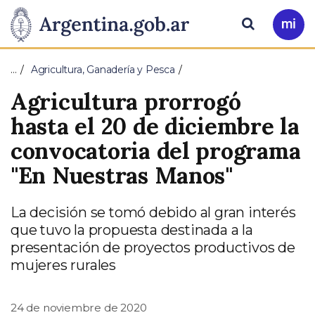
Pasar al contenido principal
Presidencia
Buscar
Ir
a
de
Mi
…
Agricultura, Ganadería y Pesca
Arg
la
Agricultura prorrogó
Nación
hasta el 20 de diciembre la
convocatoria del programa
"En Nuestras Manos"
La decisión se tomó debido al gran interés
que tuvo la propuesta destinada a la
presentación de proyectos productivos de
mujeres rurales
24 de noviembre de 2020