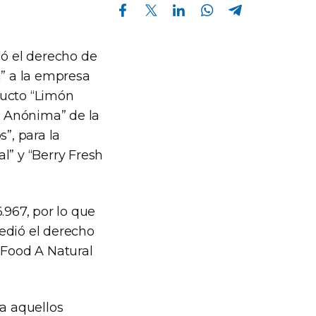
Compartir en Facebook
Compartir en Twitter
Compartir en Linkedin
Compartir en Whatsapp
Compartir en Telegram
ió el derecho de
l” a la empresa
ducto “Limón
ad Anónima” de la
”, para la
al” y “Berry Fresh
.967, por lo que
edió el derecho
 Food A Natural
ra aquellos