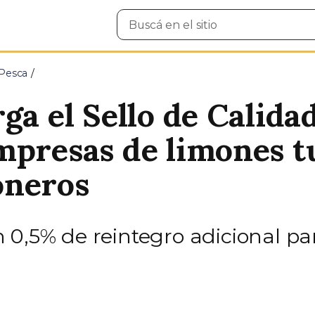
Buscar
en
el
sitio
 Pesca
ga el Sello de Calida
mpresas de limones 
oneros
 0,5% de reintegro adicional pa