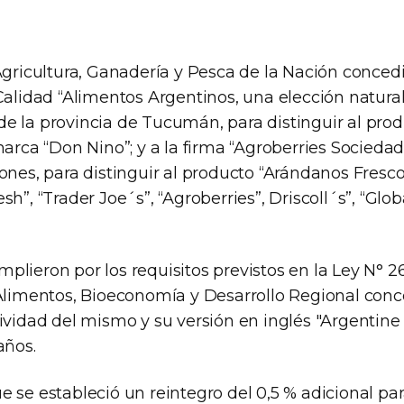
Agricultura, Ganadería y Pesca de la Nación conced
Calidad “Alimentos Argentinos, una elección natura
e la provincia de Tucumán, para distinguir al pro
marca “Don Nino”; y a la firma “Agroberries Socied
ones, para distinguir al producto “Arándanos Frescos
h”, “Trader Joe´s”, “Agroberries”, Driscoll´s”, “Glob
lieron por los requisitos previstos en la Ley N° 26
 Alimentos, Bioeconomía y Desarrollo Regional conc
sividad del mismo y su versión en inglés "Argentine
años.
 se estableció un reintegro del 0,5 % adicional pa