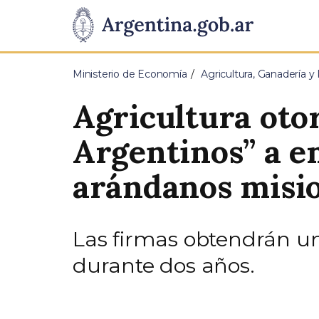
Pasar al contenido principal
Presidencia
de
Ministerio de Economía
Agricultura, Ganadería y
la
Agricultura otor
Nación
Argentinos” a e
arándanos misi
Las firmas obtendrán un
durante dos años.