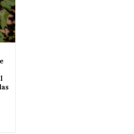
ce
l
las