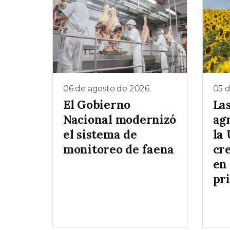
06 de agosto de 2026
05 
El Gobierno
La
Nacional modernizó
ag
el sistema de
la
monitoreo de faena
cr
en 
pr