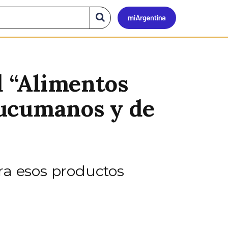
Mi
Buscar
en
el
Argen
sitio
d “Alimentos
tucumanos y de
ra esos productos