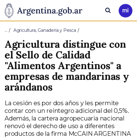
Pasar al contenido principal
Presidencia
Buscar
Ir
a
de
Mi
…
Agricultura, Ganadería y Pesca
Arg
la
Agricultura distingue con
Nación
el Sello de Calidad
"Alimentos Argentinos" a
empresas de mandarinas y
arándanos
La cesión es por dos años y les permite
contar con un reintegro adicional del 0,5%.
Además, la cartera agropecuaria nacional
renovó el derecho de uso a diferentes
productos de la firma McCAIN ARGENTINA