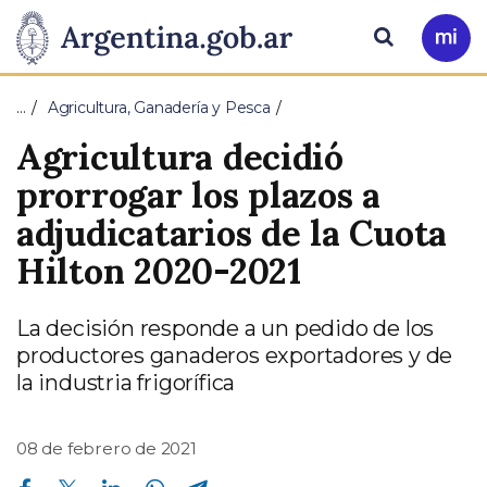
Pasar al contenido principal
Presidencia
Buscar
Ir
a
de
Mi
…
Agricultura, Ganadería y Pesca
Arg
la
Agricultura decidió
Nación
prorrogar los plazos a
adjudicatarios de la Cuota
Hilton 2020-2021
La decisión responde a un pedido de los
productores ganaderos exportadores y de
la industria frigorífica
08 de febrero de 2021
Compartir en Facebook
Compartir en Twitter
Compartir en Linkedin
Compartir en Whatsapp
Compartir en Telegram