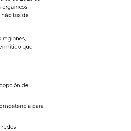
s orgánicos
s hábitos de
 regiones,
permitido que
 adopción de
.
 competencia para
o redes