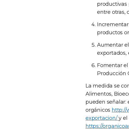
productivas 
entre otras, 
Incrementar 
productos o
Aumentar el 
exportados, 
Fomentar el 
Producción 
La medida se com
Alimentos, Bioeco
pueden señalar: e
orgánicos
http:/
exportacion/
y e
https://organico