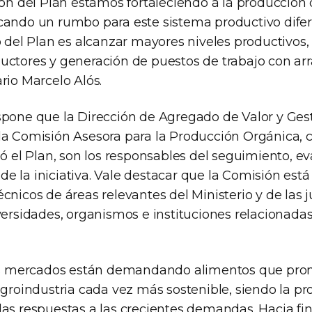
ión del Plan estamos fortaleciendo a la producción
cando un rumbo para este sistema productivo difer
vo del Plan es alcanzar mayores niveles productivos
ctores y generación de puestos de trabajo con arrai
rio Marcelo Alós.
spone que la Dirección de Agregado de Valor y Gest
la Comisión Asesora para la Producción Orgánica, 
dó el Plan, son los responsables del seguimiento, e
e la iniciativa. Vale destacar que la Comisión está
cnicos de áreas relevantes del Ministerio y de las j
iversidades, organismos e instituciones relacionada
 los mercados están demandando alimentos que pr
agroindustria cada vez más sostenible, siendo la p
las respuestas a las crecientes demandas. Hacia fi