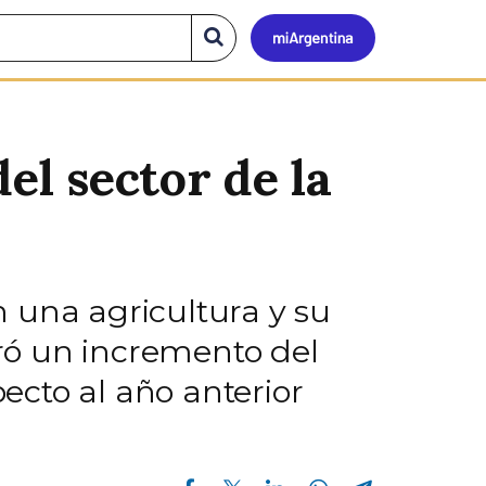
Mi
Buscar
en
el
Argen
sitio
el sector de la
una agricultura y su
tró un incremento del
ecto al año anterior
Compartir en Facebook
Compartir en Twitter
Compartir en Linkedin
Compartir en Whatsapp
Compartir en Telegram