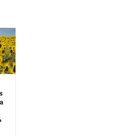
s
 a
%