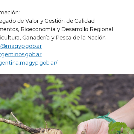
mación:
egado de Valor y Gestión de Calidad
imentos, Bioeconomía y Desarrollo Regional
icultura, Ganadería y Pesca de la Nación
s@magyp.gob.ar
gentinos.gob.ar
rgentina.magyp.gob.ar/