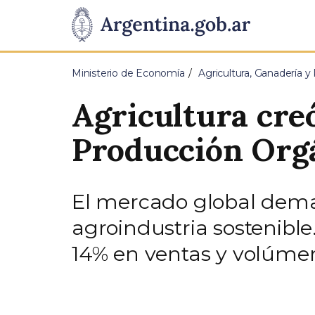
Pasar al contenido principal
Presidencia
de
Ministerio de Economía
Agricultura, Ganadería y
la
Agricultura creó
Nación
Producción Org
El mercado global dema
agroindustria sostenible
14% en ventas y volúmen