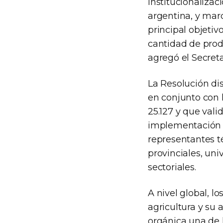
institucionalizac
argentina, y mar
principal objeti
cantidad de produ
agregó el Secreta
La Resolución di
en conjunto con 
25.127 y que vali
implementación d
representantes té
provinciales, un
sectoriales.
A nivel global,
agricultura y su 
orgánica una de 