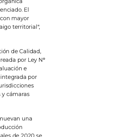
 orgánica
enciado. El
, con mayor
go territorial",
ión de Calidad,
creada por Ley N°
valuación e
 integrada por
urisdicciones
s y cámaras
omuevan una
roducción
nales de 2020 se