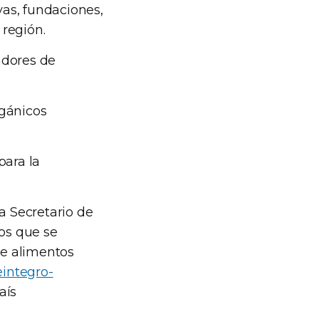
vas, fundaciones,
 región.
adores de
rgánicos
para la
 Secretario de
los que se
de alimentos
integro-
aís