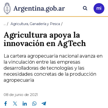
Pasar al contenido principal
Presidencia
Buscar
Ir
a
de
Mi
…
Agricultura, Ganadería y Pesca
Arg
la
Agricultura apoya la
Nación
innovación en AgTech
La cartera agropecuaria nacional avanza en
la vinculación entre las empresas
desarrolladoras de tecnologías y las
necesidades concretas de la producción
agropecuaria
08 de junio de 2021
Compartir en Facebook
Compartir en Twitter
Compartir en Linkedin
Compartir en Whatsapp
Compartir en Telegram