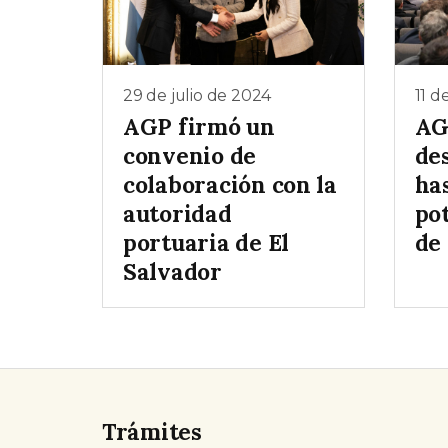
29 de julio de 2024
11 d
AGP firmó un
AG
convenio de
de
colaboración con la
ha
autoridad
pot
portuaria de El
de
Salvador
Trámites