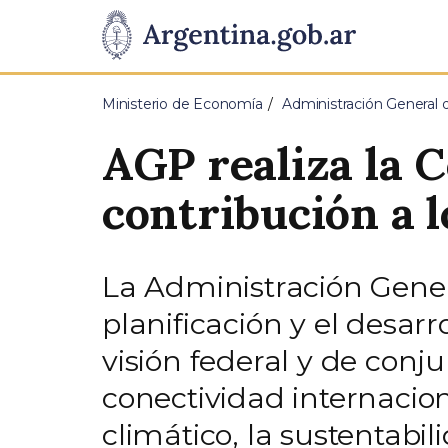
Pasar al contenido principal
Presidencia
de
Ministerio de Economía
Administración General 
la
AGP realiza la 
Nación
contribución a l
La Administración Genera
planificación y el desarr
visión federal y de conj
conectividad internacio
climático, la sustentabi