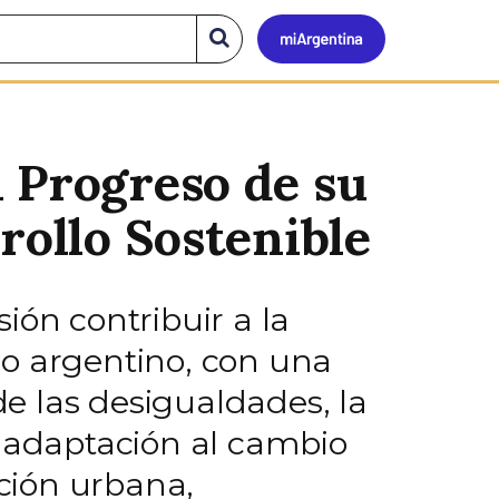
Mi
Buscar
en
el
Argen
sitio
 Progreso de su
rollo Sostenible
ión contribuir a la
rio argentino, con una
de las desigualdades, la
a adaptación al cambio
ación urbana,