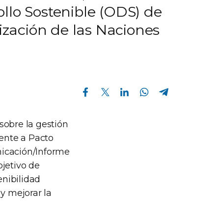
llo Sostenible (ODS) de
zación de las Naciones
Compartir en Facebook
Compartir en Twitter
Compartir en Linkedin
Compartir en Whatsapp
Compartir en Telegram
sobre la gestión
ente a Pacto
nicación/Informe
bjetivo de
nibilidad
y mejorar la