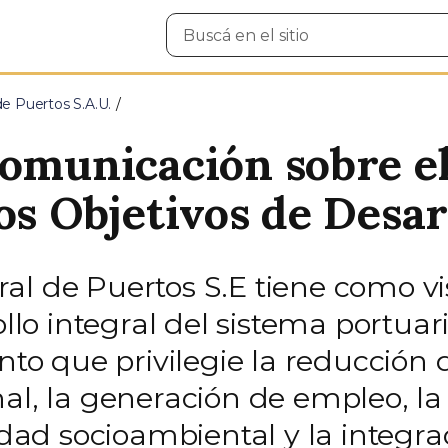
Buscar
en
el
sitio
de Puertos S.A.U.
Comunicación sobre el
os Objetivos de Desar
l de Puertos S.E tiene como vis
ollo integral del sistema portua
unto que privilegie la reducción 
nal, la generación de empleo, l
lidad socioambiental y la integr