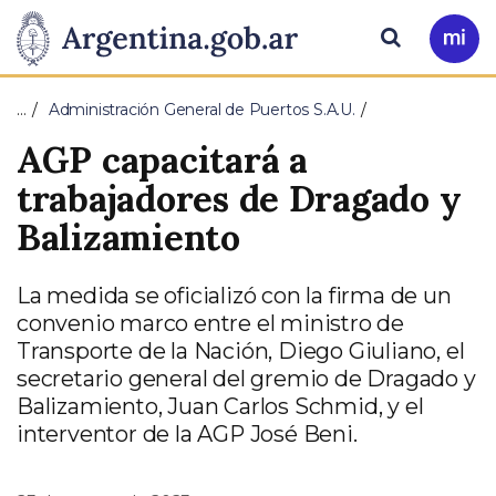
Pasar al contenido principal
Presidencia
Buscar
Ir
a
de
Mi
…
Administración General de Puertos S.A.U.
Arg
la
AGP capacitará a
Nación
trabajadores de Dragado y
Balizamiento
La medida se oficializó con la firma de un
convenio marco entre el ministro de
Transporte de la Nación, Diego Giuliano, el
secretario general del gremio de Dragado y
Balizamiento, Juan Carlos Schmid, y el
interventor de la AGP José Beni.