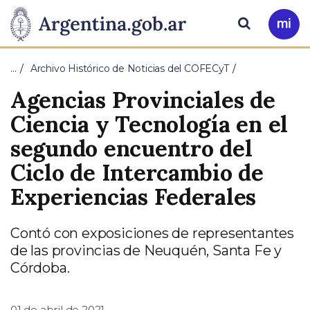
Pasar al contenido principal
Presidencia
Buscar
Ir
a
de
Mi
…
Archivo Histórico de Noticias del COFECyT
Arg
la
Agencias Provinciales de
Nación
Ciencia y Tecnología en el
segundo encuentro del
Ciclo de Intercambio de
Experiencias Federales
Contó con exposiciones de representantes
de las provincias de Neuquén, Santa Fe y
Córdoba.
01 de abril de 2021