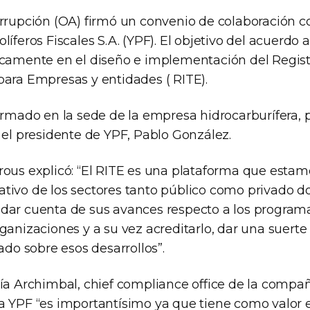
orrupción (OA) firmó un convenio de colaboración 
líferos Fiscales S.A. (YPF). El objetivo del acuerdo 
ocamente en el diseño e implementación del Regist
para Empresas y entidades ( RITE).
irmado en la sede de la empresa hidrocarburífera, po
 el presidente de YPF, Pablo González.
rous explicó: “El RITE es una plataforma que esta
tivo de los sectores tanto público como privado d
dar cuenta de sus avances respecto a los program
ganizaciones y a su vez acreditarlo, dar una suert
tado sobre esos desarrollos”.
ría Archimbal, chief compliance office de la compa
a YPF “es importantísimo ya que tiene como valor 