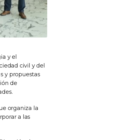
ia y el
iedad civil y del
s y propuestas
ción de
ades.
que organiza la
rporar a las