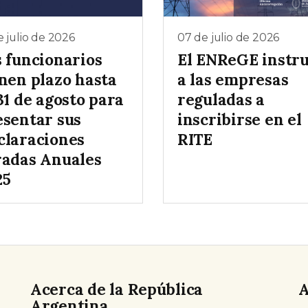
e julio de 2026
07 de julio de 2026
s funcionarios
El ENReGE instr
enen plazo hasta
a las empresas
31 de agosto para
reguladas a
esentar sus
inscribirse en el
claraciones
RITE
radas Anuales
25
Acerca de la República
A
Argentina