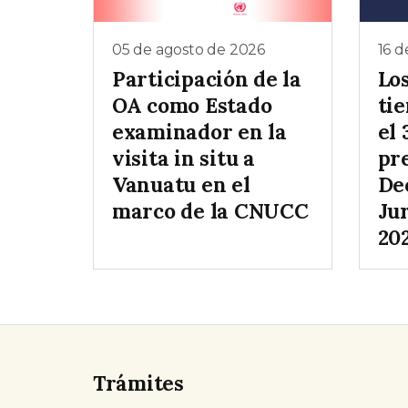
05 de agosto de 2026
16 d
Participación de la
Lo
OA como Estado
ti
examinador en la
el 
visita in situ a
pr
Vanuatu en el
De
marco de la CNUCC
Ju
20
Trámites