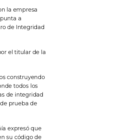
con la empresa
apunta a
ro de Integridad
r el titular de la
mos construyendo
onde todos los
as de integridad
e de prueba de
ñía expresó que
en su código de