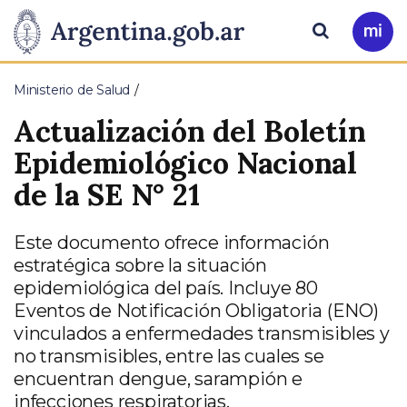
Pasar al contenido principal
Presidencia
Buscar
Ir
a
de
Mi
Ministerio de Salud
Arg
la
Actualización del Boletín
Nación
Epidemiológico Nacional
de la SE N° 21
Este documento ofrece información
estratégica sobre la situación
epidemiológica del país. Incluye 80
Eventos de Notificación Obligatoria (ENO)
vinculados a enfermedades transmisibles y
no transmisibles, entre las cuales se
encuentran dengue, sarampión e
infecciones respiratorias.