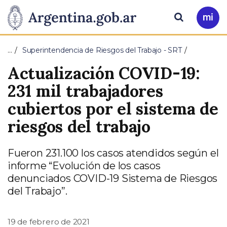
Pasar al contenido principal
Presidencia
Buscar
Ir
a
de
Mi
…
Superintendencia de Riesgos del Trabajo - SRT
Arg
la
Actualización COVID-19:
Nación
231 mil trabajadores
cubiertos por el sistema de
riesgos del trabajo
Fueron 231.100 los casos atendidos según el
informe “Evolución de los casos
denunciados COVID-19 Sistema de Riesgos
del Trabajo”.
19 de febrero de 2021