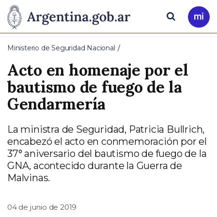
Pasar al contenido principal
Presidencia
Buscar
Ir
a
de
Mi
Ministerio de Seguridad Nacional
Arg
la
Acto en homenaje por el
Nación
bautismo de fuego de la
Gendarmería
La ministra de Seguridad, Patricia Bullrich,
encabezó el acto en conmemoración por el
37° aniversario del bautismo de fuego de la
GNA, acontecido durante la Guerra de
Malvinas.
04 de junio de 2019