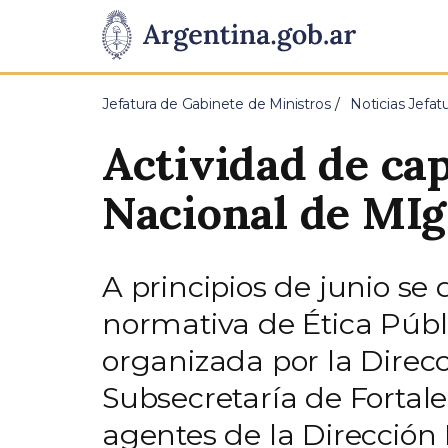
Pasar al contenido principal
Presidencia
de
Jefatura de Gabinete de Ministros
Noticias Jefat
la
Actividad de cap
Nación
Nacional de MIg
A principios de junio se 
normativa de Ética Públi
organizada por la Direc
Subsecretaría de Fortale
agentes de la Dirección