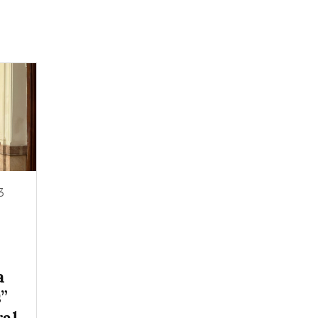
3
a
s”
ral