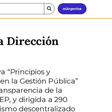
Mi
Buscar
en
el
Argen
sitio
a Dirección
a “Principios y
en la Gestión Pública”
ransparencia de la
EP, y dirigida a 290
nismo descentralizado