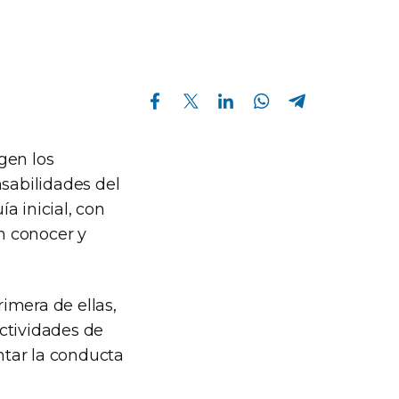
Compartir en Facebook
Compartir en Twitter
Compartir en Linkedin
Compartir en Whatsapp
Compartir en Telegram
gen los
nsabilidades del
a inicial, con
an conocer y
rimera de ellas,
actividades de
entar la conducta