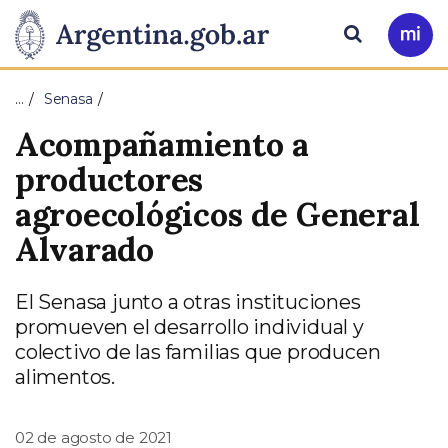
Pasar al contenido principal
Presidencia
Buscar
Ir
a
de
Mi
…
Senasa
Arg
la
Acompañamiento a
Nación
productores
agroecológicos de General
Alvarado
El Senasa junto a otras instituciones
promueven el desarrollo individual y
colectivo de las familias que producen
alimentos.
02 de agosto de 2021