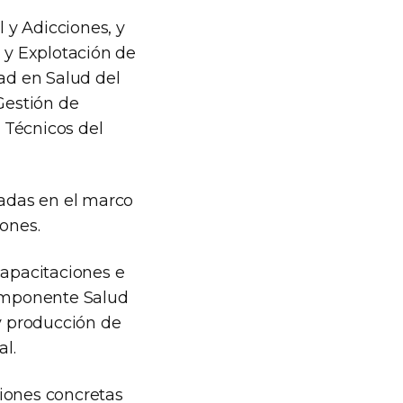
l y Adicciones, y
a y Explotación de
dad en Salud del
Gestión de
s Técnicos del
zadas en el marco
iones.
capacitaciones e
componente Salud
y producción de
al.
ciones concretas