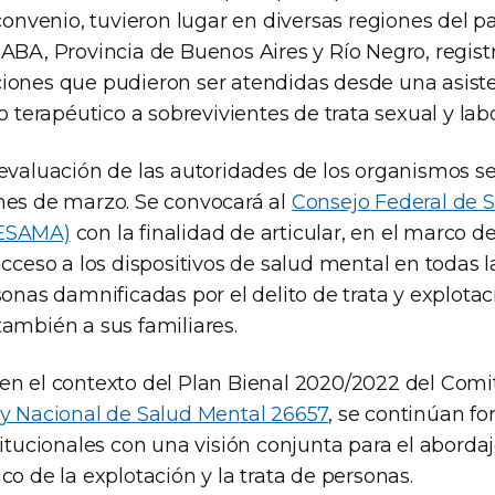
 convenio, tuvieron lugar en diversas regiones del paí
CABA, Provincia de Buenos Aires y Río Negro, regis
iones que pudieron ser atendidas desde una asisten
erapéutico a sobrevivientes de trata sexual y labo
 evaluación de las autoridades de los organismos se
mes de marzo. Se convocará al
Consejo Federal de 
FESAMA)
con la finalidad de articular, en el marco d
acceso a los dispositivos de salud mental en todas l
sonas damnificadas por el delito de trata y explotac
también a sus familiares.
en el contexto del Plan Bienal 2020/2022 del Comit
y Nacional de Salud Mental 26657
, se continúan fo
titucionales con una visión conjunta para el abordaj
co de la explotación y la trata de personas.