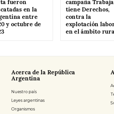
ata fueron
campaña Trabaja
scatadas en la
tiene Derechos,
gentina entre
contra la
20 y octubre de
explotación labo
23
en el ámbito rura
Acerca de la República
A
Argentina
A
Nuestro país
T
Leyes argentinas
S
Organismos