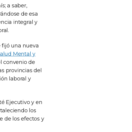
s; a saber,
trándose de esa
cia integral y
ral.
 fijó una nueva
Salud Mental y
el convenio de
as provincias del
ión laboral y
é Ejecutivo y en
rtaleciendo los
e de los efectos y