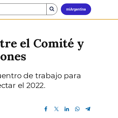
Mi
Buscar
en
el
Argen
sitio
tre el Comité y
iones
uentro de trabajo para
ctar el 2022.
Compartir en Facebook
Compartir en Twitter
Compartir en Linkedin
Compartir en Whatsapp
Compartir en Telegram