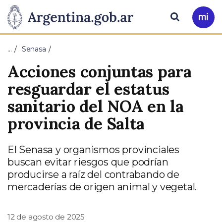
Pasar al contenido principal
Presidencia
Buscar
Ir
a
de
Mi
…
Senasa
Arg
la
Acciones conjuntas para
Nación
resguardar el estatus
sanitario del NOA en la
provincia de Salta
El Senasa y organismos provinciales
buscan evitar riesgos que podrían
producirse a raíz del contrabando de
mercaderías de origen animal y vegetal.
12 de agosto de 2025