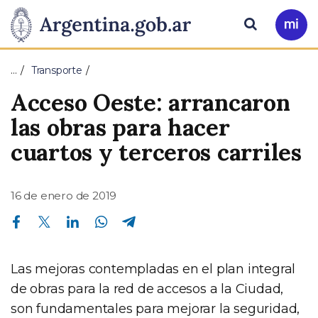
Pasar al contenido principal
Presidencia
Buscar
Ir
a
de
Mi
…
Transporte
Arg
la
Acceso Oeste: arrancaron
Nación
las obras para hacer
cuartos y terceros carriles
16 de enero de 2019
Compartir en Facebook
Compartir en Twitter
Compartir en Linkedin
Compartir en Whatsapp
Compartir en Telegram
Las mejoras contempladas en el plan integral
de obras para la red de accesos a la Ciudad,
son fundamentales para mejorar la seguridad,