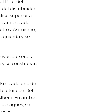
l Pilar del
del distribuidor
fico superior a
 carriles cada
metros. Asimismo,
izquierda y se
nuevas dársenas
 y se construirán
1 km cada uno de
la altura de Del
Alberti. En ambos
s desagües, se
ensas.