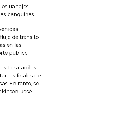
Los trabajos
las banquinas.
avenidas
lujo de tránsito
as en las
rte público.
os tres carriles
areas finales de
as. En tanto, se
mkinson, José