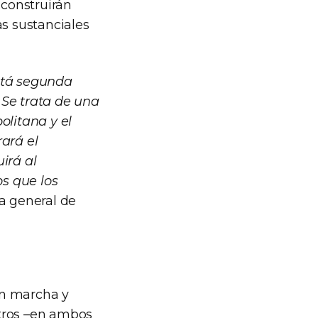
 construirán
as sustanciales
stá segunda
 Se trata de una
litana y el
ará el
irá al
os que los
a general de
en marcha y
etros –en ambos