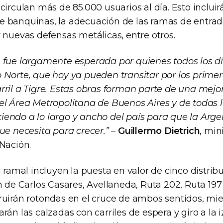
circulan más de 85.000 usuarios al día. Esto incluirá
 banquinas, la adecuación de las ramas de entrada
 nuevas defensas metálicas, entre otros.
 fue largamente esperada por quienes todos los dí
 Norte, que hoy ya pueden transitar por los primer
ril a Tigre. Estas obras forman parte de una mejor
el Área Metropolitana de Buenos Aires y de todas l
endo a lo largo y ancho del país para que la Arge
ue necesita para crecer.”
–
Guillermo Dietrich
, min
 Nación.
l ramal incluyen la puesta en valor de cinco distrib
n de Carlos Casares, Avellaneda, Ruta 202, Ruta 197 
ruirán rotondas en el cruce de ambos sentidos, mie
rán las calzadas con carriles de espera y giro a la 