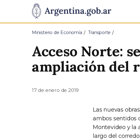
Pasar al contenido principal
Presidencia
de
Ministerio de Economía
Transporte
la
Acceso Norte: se
Nación
ampliación del 
17 de enero de 2019
Las nuevas obras 
ambos sentidos d
Montevideo y la av
largo del corredo