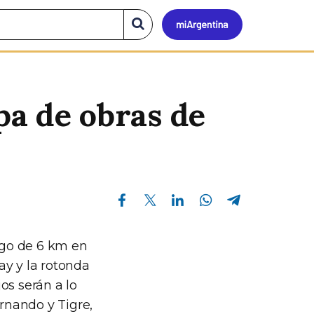
Mi
Buscar
en
el
Argen
sitio
apa de obras de
Compartir en Facebook
Compartir en Twitter
Compartir en Linkedin
Compartir en Whatsapp
Compartir en Telegram
argo de 6 km en
ay y la rotonda
jos serán a lo
ernando y Tigre,