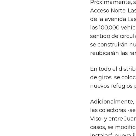
Próximamente, se 
Acceso Norte. La
de la avenida Las
los 100.000 vehíc
sentido de circul
se construirán nu
reubicarán las ra
En todo el distri
de giros, se col
nuevos refugios p
Adicionalmente, 
las colectoras -se
Viso, y entre Jua
casos, se modific
instalará nueva i