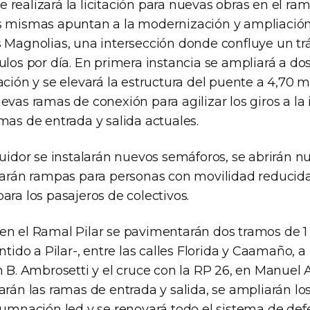
realizará la licitación para nuevas obras en el rama
s mismas apuntan a la modernización y ampliación 
 Magnolias, una intersección donde confluye un trá
ulos por día. En primera instancia se ampliará a dos
ación y se elevará la estructura del puente a 4,70 
evas ramas de conexión para agilizar los giros a la 
mas de entrada y salida actuales.
buidor se instalarán nuevos semáforos, se abrirán 
ocarán rampas para personas con movilidad reducida
ara los pasajeros de colectivos.
en el Ramal Pilar se pavimentarán dos tramos de 
ntido a Pilar-, entre las calles Florida y Caamaño, a 
n B. Ambrosetti y el cruce con la RP 26, en Manuel 
arán las ramas de entrada y salida, se ampliarán lo
lumnación led y se renovará todo el sistema de def