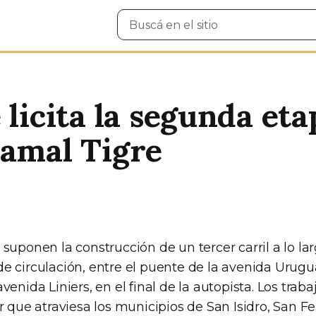
Buscar
en
el
sitio
 licita la segunda et
ramal Tigre
suponen la construcción de un tercer carril a lo l
e circulación, entre el puente de la avenida Urugu
enida Liniers, en el final de la autopista. Los traba
r que atraviesa los municipios de San Isidro, San F