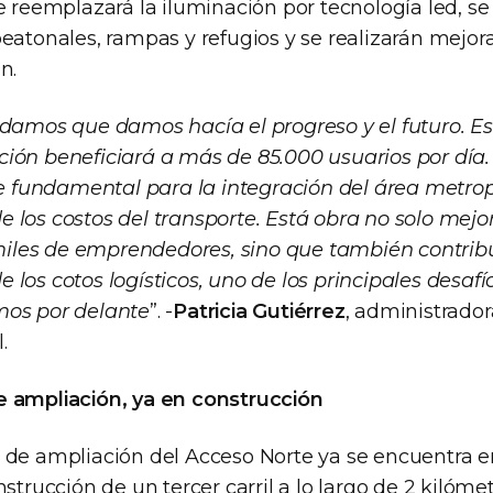
e reemplazará la iluminación por tecnología led, se
eatonales, rampas y refugios y se realizarán mejor
n.
 damos que damos hacía el progreso y el futuro. E
ión beneficiará a más de 85.000 usuarios por día.
fundamental para la integración del área metropo
 los costos del transporte. Está obra no solo mejor
les de emprendedores, sino que también contribu
los cotos logísticos, uno de los principales desafí
mos por delante
”. -
Patricia Gutiérrez
, administrador
.
 ampliación, ya en
construcción
 de ampliación del Acceso Norte ya se encuentra 
nstrucción de un tercer carril a lo largo de 2 kilóm