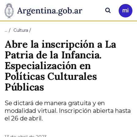
Pasar al contenido principal
Presidencia
Buscar
Ir
a
de
Mi
…
Cultura
Arg
la
Abre la inscripción a La
Nación
Patria de la Infancia.
Especialización en
Políticas Culturales
Públicas
Se dictará de manera gratuita y en
modalidad virtual. Inscripción abierta hasta
el 26 de abril.
13 de abril de 2023