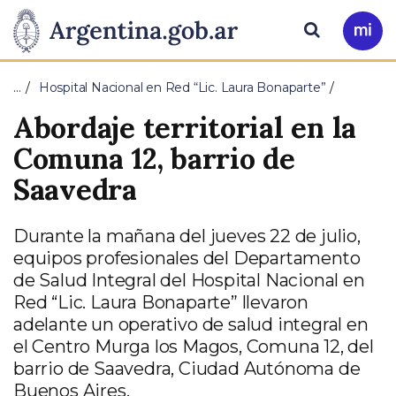
Pasar al contenido principal
Presidencia
Buscar
Ir
a
de
Mi
…
Hospital Nacional en Red “Lic. Laura Bonaparte”
Arg
la
Abordaje territorial en la
Nación
Comuna 12, barrio de
Saavedra
Durante la mañana del jueves 22 de julio,
equipos profesionales del Departamento
de Salud Integral del Hospital Nacional en
Red “Lic. Laura Bonaparte” llevaron
adelante un operativo de salud integral en
el Centro Murga los Magos, Comuna 12, del
barrio de Saavedra, Ciudad Autónoma de
Buenos Aires.